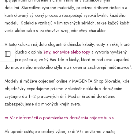
spájajú komfort nosenia s čistými líniami a sofistikovanými
detailmi. Starostlivo vybrané materiály, precízne strihové riešenia a
kontrolovaný výrobný proces zabezpečujú vysokú kvalitu každého
modelu. Kolekcie vznikajú v
limitovaných sériách
, takže každý kabát,
vesta alebo sako si zachováva svoj jedinečný charakter.
V tejto kolekcii nájdete elegantné
dámske kabáty, vesty a saká
, ktoré
jednoducho doplnia
šaty
,
nohavice
alebo
topy
a vytvoria vyvážený
Otvoriť postranný panel
outfit pre prácu aj voľný čas. Ide o kúsky, ktoré prirodzene zapadnú
do moderného mestského štýlu a zároveň si zachovajú nadčasovosť.
Modely si môžete objednať online v
MAGENTA Shop Slovakia
, kde
objednávky expedujeme priamo z vlastného skladu s doručením
zvyčajne do
1–2 pracovných dní
. Medzinárodné doručenie
zabezpečujeme do mnohých krajín sveta.
➡
Viac informácií o podmienkach doručenia nájdete tu >>
Ak uprednostňujete osobný výber, radi Vás privítame v našej