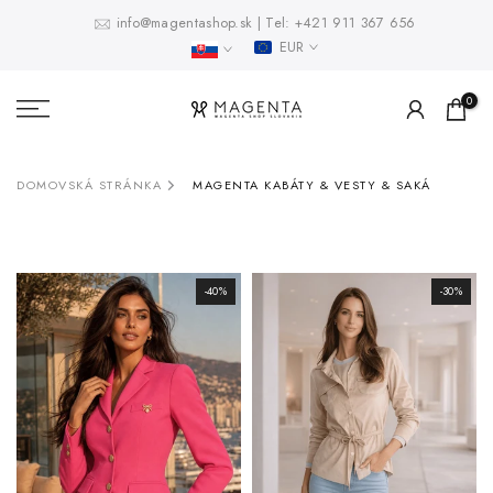
Prejsť
info@magentashop.sk
|
Tel:
+421 911 367 656
EUR
na
obsah
0
DOMOVSKÁ STRÁNKA
MAGENTA KABÁTY & VESTY & SAKÁ
-40%
-30%