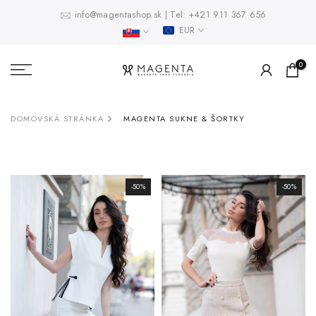
Prejsť
info@magentashop.sk
|
Tel:
+421 911 367 656
EUR
na
obsah
0
DOMOVSKÁ STRÁNKA
MAGENTA SUKNE & ŠORTKY
-50%
-50%