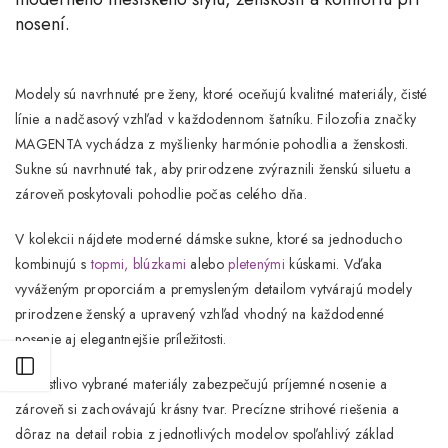
nosení.
Modely sú navrhnuté pre ženy, ktoré oceňujú kvalitné materiály, čisté
línie a nadčasový vzhľad v každodennom šatníku. Filozofia značky
MAGENTA vychádza z myšlienky
harmónie pohodlia a ženskosti
.
Sukne sú navrhnuté tak, aby prirodzene zvýraznili ženskú siluetu a
zároveň poskytovali pohodlie počas celého dňa.
V kolekcii nájdete
moderné dámske sukne
, ktoré sa jednoducho
kombinujú s
topmi,
blúzkami
alebo
pletenými
kúskami. Vďaka
vyváženým proporciám a premysleným detailom vytvárajú modely
prirodzene ženský a upravený vzhľad vhodný na každodenné
nosenie aj elegantnejšie príležitosti.
Otvoriť postranný panel
Starostlivo vybrané materiály zabezpečujú príjemné nosenie a
zároveň si zachovávajú krásny tvar. Precízne strihové riešenia a
dôraz na detail robia z jednotlivých modelov spoľahlivý základ