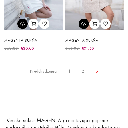
MAGENTA SUKŇA
MAGENTA SUKŇA
€60.00
€30.00
€63.00
€31.50
Predchádzajúci
1
2
3
Dámske sukne MAGENTA
predstavujú spojenie
moderného mestského štýlu, ženskosti a komfortu pri