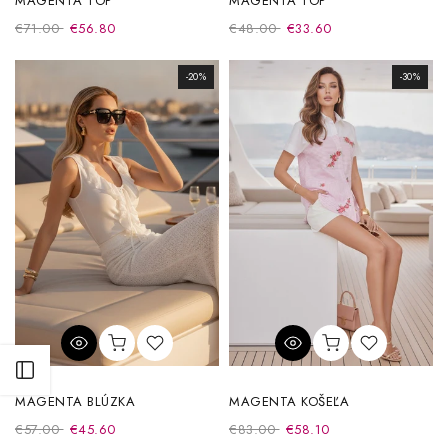
MAGENTA TOP
MAGENTA TOP
€71.00
€56.80
€48.00
€33.60
-20%
-30%
Otvoriť postranný panel
MAGENTA BLÚZKA
MAGENTA KOŠEĽA
€57.00
€45.60
€83.00
€58.10