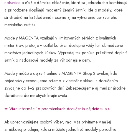
nohavice
a ďalšie dámske oblečenie
, ktoré sa jednoducho kombinujú
a prirodzene dopĺňajú moderný ženský šatník. Ide o modely, ktoré
sú vhodné na každodenné nosenie aj na vytvorenie upraveného
mestského outfitu.
Modely
MAGENTA
vznikajú v limitovaných sériách z kvalitných
materiálov, preto je v outlet kolekcii dostupné vždy len obmedzené
množstvo jednotlivých kúskov. Výpredaj tak ponúka príležitosť doplniť
šatník o nadčasové modely za výhodnejšie ceny.
Modely môžete objaviť online v
MAGENTA Shop Slovakia
, kde
objednávky expedujeme priamo z vlastného skladu s doručením
zvyčajne do
1–2 pracovných dní
. Zabezpečujeme aj medzinárodné
doručenie do mnohých krajín sveta.
➡
Viac informácií o podmienkach doručenia nájdete tu >>
Ak uprednostňujete osobný výber, radi Vás privítame v našej
značkovej predajni
, kde si môžete jednotlivé modely pohodlne