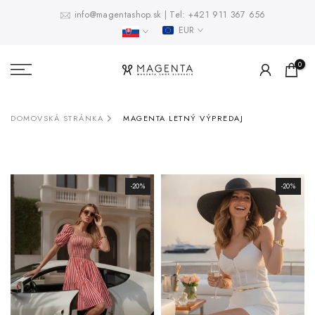
Prejsť
info@magentashop.sk
|
Tel:
+421 911 367 656
EUR
na
obsah
0
DOMOVSKÁ STRÁNKA
MAGENTA LETNÝ VÝPREDAJ
-20%
-20%