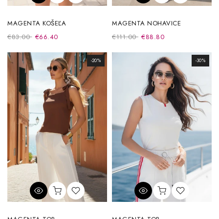
MAGENTA KOŠEĽA
MAGENTA NOHAVICE
€83.00
€66.40
€111.00
€88.80
-20%
-30%