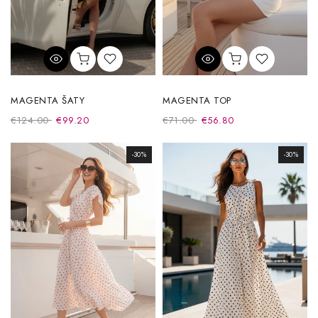
MAGENTA ŠATY
MAGENTA TOP
€124.00
€99.20
€71.00
€56.80
-30%
-30%