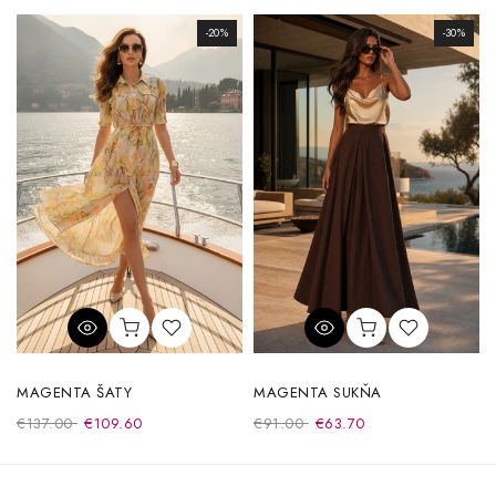
-20%
-30%
MAGENTA ŠATY
MAGENTA SUKŇA
€137.00
€109.60
€91.00
€63.70