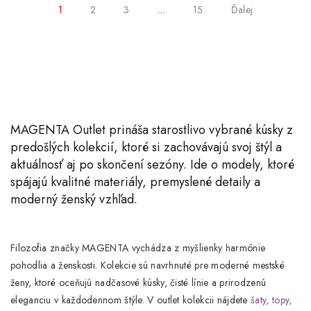
1
2
3
…
15
Ďalej
MAGENTA Outlet
prináša starostlivo vybrané kúsky z
predošlých kolekcií, ktoré si zachovávajú svoj štýl a
aktuálnosť aj po skončení sezóny. Ide o modely, ktoré
spájajú kvalitné materiály, premyslené detaily a
moderný ženský vzhľad.
Filozofia značky MAGENTA vychádza z myšlienky
harmónie
pohodlia a ženskosti
. Kolekcie sú navrhnuté pre moderné mestské
ženy, ktoré oceňujú nadčasové kúsky, čisté línie a prirodzenú
eleganciu v každodennom štýle. V outlet kolekcii nájdete
šaty,
topy,