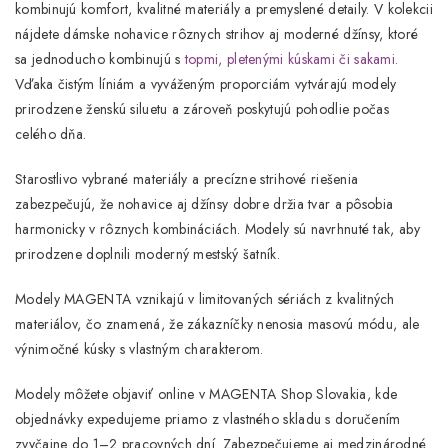
kombinujú komfort, kvalitné materiály a premyslené detaily. V kolekcii
nájdete
dámske nohavice rôznych strihov aj moderné džínsy
, ktoré
sa jednoducho kombinujú s
topmi
,
pletenými kúskami
či
sakami.
Vďaka čistým líniám a vyváženým proporciám vytvárajú modely
prirodzene ženskú siluetu a zároveň poskytujú pohodlie počas
celého dňa.
Starostlivo vybrané materiály a precízne strihové riešenia
zabezpečujú, že nohavice aj džínsy dobre držia tvar a pôsobia
harmonicky v rôznych kombináciách. Modely sú navrhnuté tak, aby
prirodzene doplnili moderný mestský šatník.
Modely
MAGENTA
vznikajú v limitovaných sériách z kvalitných
materiálov, čo znamená, že zákazníčky nenosia masovú módu, ale
výnimočné kúsky s vlastným charakterom.
Modely môžete objaviť online v
MAGENTA Shop Slovakia
, kde
objednávky expedujeme priamo z vlastného skladu s doručením
zvyčajne do
1–2 pracovných dní
. Zabezpečujeme aj medzinárodné