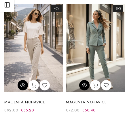
Otvoriť postranný panel
-40%
-30%
MAGENTA NOHAVICE
MAGENTA NOHAVICE
€92.00
€55.20
€72.00
€50.40