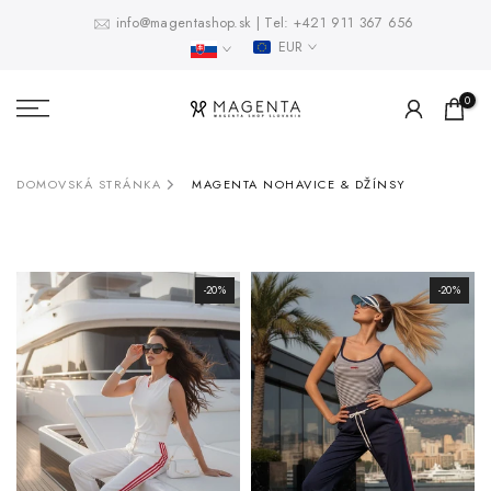
Prejsť
info@magentashop.sk
|
Tel:
+421 911 367 656
EUR
na
obsah
0
DOMOVSKÁ STRÁNKA
MAGENTA NOHAVICE & DŽÍNSY
-20%
-20%