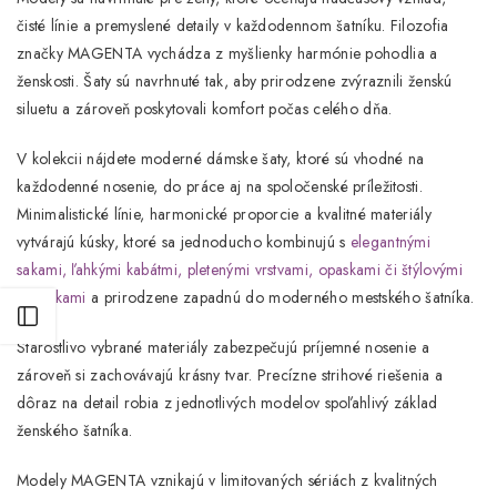
čisté línie a premyslené detaily v každodennom šatníku. Filozofia
značky MAGENTA vychádza z myšlienky harmónie pohodlia a
ženskosti. Šaty sú navrhnuté tak, aby prirodzene zvýraznili ženskú
siluetu a zároveň poskytovali komfort počas celého dňa.
V kolekcii nájdete moderné dámske šaty, ktoré sú vhodné na
každodenné nosenie, do práce aj na spoločenské príležitosti.
Minimalistické línie, harmonické proporcie a kvalitné materiály
vytvárajú kúsky, ktoré sa jednoducho kombinujú s
elegantnými
sakami, ľahkými kabátmi,
pletenými vrstvami
,
opaskami
či
štýlovými
doplnkami
a prirodzene zapadnú do moderného mestského šatníka.
Otvoriť postranný panel
Starostlivo vybrané materiály zabezpečujú príjemné nosenie a
zároveň si zachovávajú krásny tvar. Precízne strihové riešenia a
dôraz na detail robia z jednotlivých modelov spoľahlivý základ
ženského šatníka.
Modely
MAGENTA
vznikajú v limitovaných sériách z kvalitných