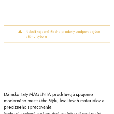
Neboli nájdené žiadne produkty zodpovedajúce
vášmu výberu.
Dámske šaty MAGENTA
predstavujú spojenie
moderného mestského štýlu, kvalitných materiálov a
precízneho spracovania.
Modely sú navrhnuté pre ženy, ktoré oceňujú nadčasový vzhľad,