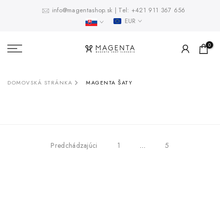
Prejsť
info@magentashop.sk
|
Tel:
+421 911 367 656
EUR
na
obsah
0
DOMOVSKÁ STRÁNKA
MAGENTA ŠATY
Predchádzajúci
1
…
5