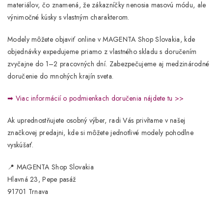
materiálov, čo znamená, že zákazníčky nenosia masovú módu, ale
výnimočné kúsky s vlastným charakterom.
Modely môžete objaviť online v
MAGENTA Shop Slovakia
, kde
objednávky expedujeme priamo z vlastného skladu s doručením
zvyčajne do
1–2 pracovných dní
. Zabezpečujeme aj medzinárodné
doručenie do mnohých krajín sveta.
➡
Viac informácií o podmienkach doručenia nájdete tu >>
Ak uprednostňujete osobný výber, radi Vás privítame v našej
značkovej predajni
, kde si môžete jednotlivé modely pohodlne
vyskúšať.
📍
MAGENTA Shop Slovakia
Hlavná 23, Pepe pasáž
91701 Trnava