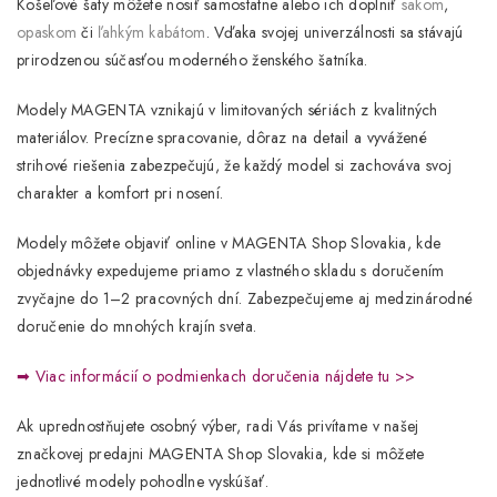
Košeľové šaty môžete nosiť samostatne alebo ich doplniť
sakom
,
opaskom
či
ľahkým kabátom
. Vďaka svojej univerzálnosti sa stávajú
prirodzenou súčasťou moderného ženského šatníka.
Modely
MAGENTA
vznikajú v limitovaných sériách z kvalitných
materiálov. Precízne spracovanie, dôraz na detail a vyvážené
strihové riešenia zabezpečujú, že každý model si zachováva svoj
charakter a komfort pri nosení.
Modely môžete objaviť online v
MAGENTA Shop Slovakia
, kde
objednávky expedujeme priamo z vlastného skladu s doručením
zvyčajne do
1–2 pracovných dní
. Zabezpečujeme aj medzinárodné
doručenie do mnohých krajín sveta.
➡
Viac informácií o podmienkach doručenia nájdete tu >>
Ak uprednostňujete osobný výber, radi Vás privítame v našej
značkovej predajni MAGENTA Shop Slovakia
, kde si môžete
jednotlivé modely pohodlne vyskúšať.