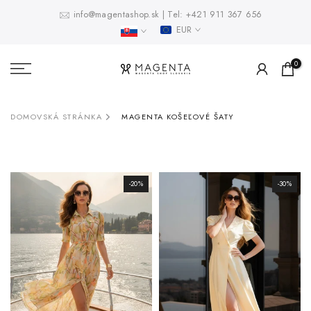
Prejsť
info@magentashop.sk
|
Tel:
+421 911 367 656
EUR
na
obsah
0
DOMOVSKÁ STRÁNKA
MAGENTA KOŠEĽOVÉ ŠATY
-20%
-30%