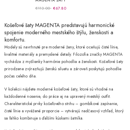
MAGENTA ŠATY
€113.00
€67.80
Košeľové šaty MAGENTA
predstavujú harmonické
spojenie moderného mestského štýlu, ženskosti a
komfortu.
Modely sú navrhnuté pre moderné ženy, ktoré oceňujú čisté línie,
kvalitné materiály a premyslené detaily. Filozofia značky MAGENTA
vychádza z myšlienky
harmónie pohodlia a ženskosti
. Košeľové šaty
prirodzene zvýrazňujú ženskú siluetu a zároveň poskytujú pohodlie
počas celého dňa.
V kolekcii nájdete
moderné košeľové šaty
, ktoré sú vhodné na
každodenné nosenie, do práce aj na upravený mestský outfit.
Charakteristické prvky košeľového strihu – gombíkové zapínanie,
čisté línie a vyvážené proporcie – vytvárajú nadčasový vzhľad, ktorý
sa ľahko kombinuje s ďalšími kúskami šatníka.