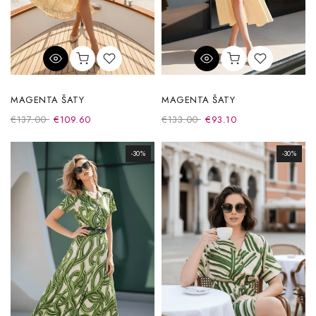
MAGENTA ŠATY
MAGENTA ŠATY
€137.00
€109.60
€133.00
€93.10
-30%
-30%