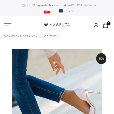
Prejsť
info@magentashop.sk
|
Tel:
+421 911 367 656
EUR
na
obsah
0
DOMOVSKÁ STRÁNKA
LODIČKY
-50%