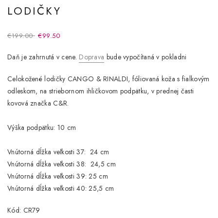
LODIČKY
€199.00
€99.50
Daň je zahrnutá v cene.
Doprava
bude vypočítaná v pokladni
Celokožené lodičky CANGO & RINALDI, fóliovaná koža s fialkovým
odleskom, na striebornom ihličkovom podpätku, v prednej časti
kovová značka C&R.
Výška podpätku: 10 cm
Vnútorná dĺžka veľkosti 37: 24 cm
Vnútorná dĺžka veľkosti 38: 24,5 cm
Vnútorná dĺžka veľkosti 39: 25 cm
Vnútorná dĺžka veľkosti 40: 25,5 cm
Kód: CR79