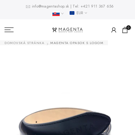
Prejsť
info@magentashop.sk
|
Tel:
+421 911 367 656
EUR
na
obsah
0
DOMOVSKÁ STRÁNKA
MAGENTA OPASOK S LOGOM