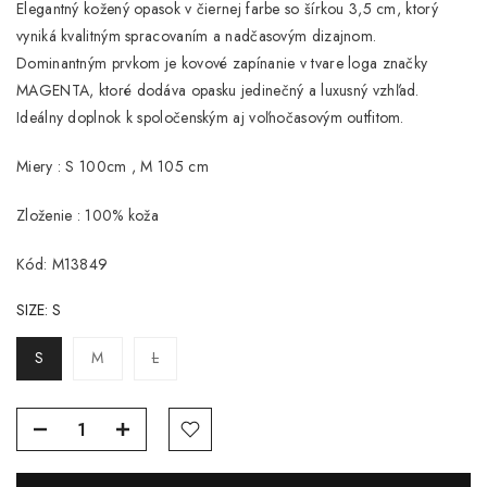
Elegantný kožený opasok v čiernej farbe so šírkou 3,5 cm, ktorý
vyniká kvalitným spracovaním a nadčasovým dizajnom.
Dominantným prvkom je kovové zapínanie v tvare loga značky
MAGENTA, ktoré dodáva opasku jedinečný a luxusný vzhľad.
Ideálny doplnok k spoločenským aj voľnočasovým outfitom.
Miery : S 100cm , M 105 cm
Zloženie : 100% koža
Kód: M13849
SIZE:
S
S
M
L