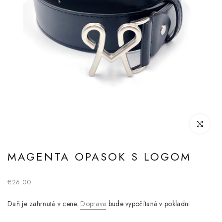
Kliknite pre
MAGENTA OPASOK S LOGOM
€26.00
Daň je zahrnutá v cene.
Doprava
bude vypočítaná v pokladni