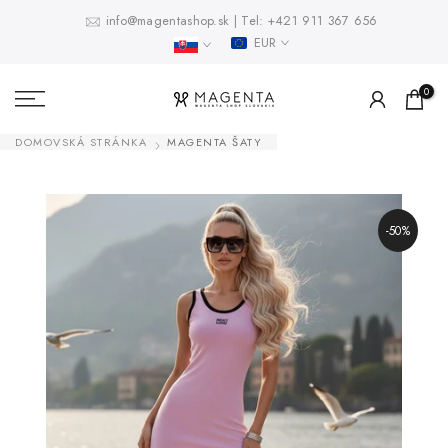
Prejsť
info@magentashop.sk
|
Tel:
+421 911 367 656
EUR
na
obsah
0
DOMOVSKÁ STRÁNKA
MAGENTA ŠATY
-50%