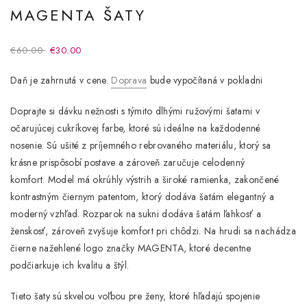
MAGENTA ŠATY
€60.00
€30.00
Daň je zahrnutá v cene.
Doprava
bude vypočítaná v pokladni
Doprajte si dávku nežnosti s týmito dlhými ružovými šatami v
očarujúcej cukríkovej farbe, ktoré sú ideálne na každodenné
nosenie. Sú ušité z príjemného rebrovaného materiálu, ktorý sa
krásne prispôsobí postave a zároveň zaručuje celodenný
komfort. Model má okrúhly výstrih a široké ramienka, zakončené
kontrastným čiernym patentom, ktorý dodáva šatám elegantný a
moderný vzhľad.
Rozparok na sukni dodáva šatám ľahkosť a
ženskosť, zároveň zvyšuje komfort pri chôdzi.
Na hrudi sa nachádza
čierne nažehlené logo značky MAGENTA, ktoré decentne
podčiarkuje ich kvalitu a štýl.
Tieto šaty sú skvelou voľbou pre ženy, ktoré hľadajú spojenie