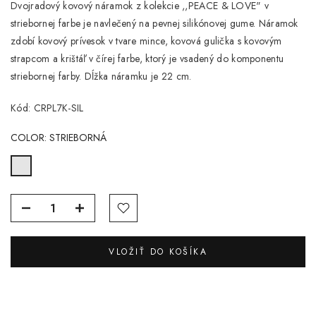
Dvojradový kovový náramok z kolekcie ,,PEACE & LOVE" v
striebornej farbe je navlečený na pevnej silikónovej gume. Náramok
zdobí kovový prívesok v tvare mince, kovová gulička s kovovým
strapcom a krištáľ v čírej farbe, ktorý je vsadený do komponentu
striebornej farby. Dĺžka náramku je 22 cm.
Kód: CRPL7K-SIL
COLOR:
STRIEBORNÁ
VLOŽIŤ DO KOŠÍKA