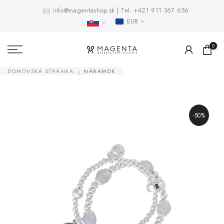
Prejsť
info@magentashop.sk
|
Tel:
+421 911 367 656
EUR
na
obsah
0
DOMOVSKÁ STRÁNKA
NÁRAMOK
-50%