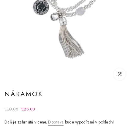
Kliknite pre
NÁRAMOK
€50.00
€25.00
Daň je zahrnutá v cene.
Doprava
bude vypočítaná v pokladni