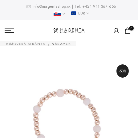
Prejsť
info@magentashop.sk
|
Tel:
+421 911 367 656
EUR
na
obsah
0
DOMOVSKÁ STRÁNKA
NÁRAMOK
-50%