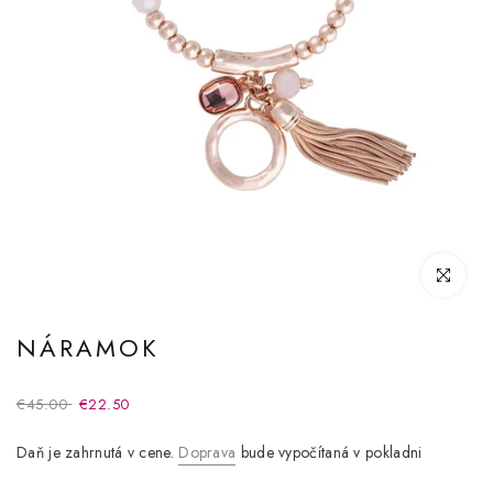
Kliknite pre
NÁRAMOK
€45.00
€22.50
Daň je zahrnutá v cene.
Doprava
bude vypočítaná v pokladni