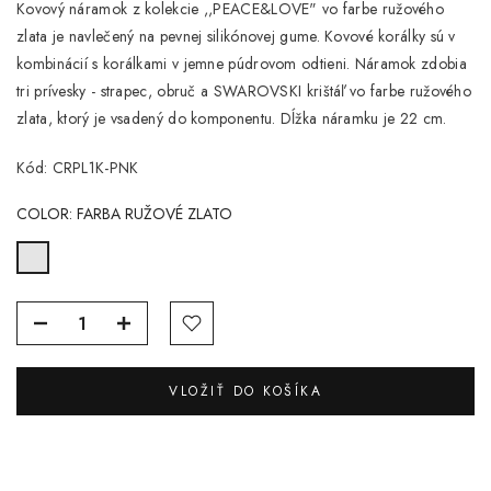
Kovový náramok z kolekcie ,,PEACE&LOVE" vo farbe ružového
zlata je navlečený na pevnej silikónovej gume. Kovové korálky sú v
kombinácií s korálkami v jemne púdrovom odtieni. Náramok zdobia
tri prívesky - strapec, obruč a SWAROVSKI krištáľ vo farbe ružového
zlata, ktorý je vsadený do komponentu. Dĺžka náramku je 22 cm.
Kód: CRPL1K-PNK
COLOR:
FARBA RUŽOVÉ ZLATO
VLOŽIŤ DO KOŠÍKA