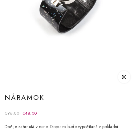
Kliknite pre
NÁRAMOK
€96.00
€48.00
Daň je zahrnutá v cene.
Doprava
bude vypočítaná v pokladni