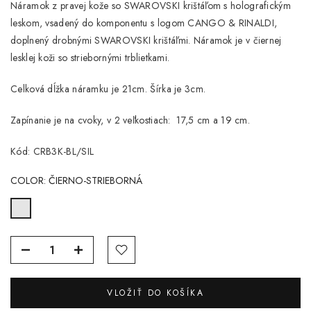
Náramok z pravej kože so SWAROVSKI krištáľom s holografickým
leskom, vsadený do komponentu s logom CANGO & RINALDI,
doplnený drobnými SWAROVSKI krištáľmi. Náramok je v čiernej
lesklej koži so striebornými trblietkami.
Celková dĺžka náramku je 21cm. Šírka je 3cm.
Zapínanie je na cvoky, v 2 veľkostiach: 17,5 cm a 19 cm.
Kód: CRB3K-BL/SIL
COLOR:
ČIERNO-STRIEBORNÁ
VLOŽIŤ DO KOŠÍKA