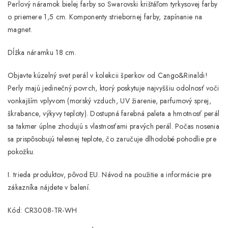
Perlový náramok bielej farby so Swarovski krištáľom tyrkysovej farby
o priemere 1,5 cm. Komponenty striebornej farby, zapínanie na
magnet.
Dĺžka náramku 18 cm.
Objavte kúzelný svet perál v kolekcii šperkov od Cango&Rinaldi!
Perly majú jedinečný povrch, ktorý poskytuje najvyššiu odolnosť voči
vonkajším vplyvom (morský vzduch, UV žiarenie, parfumový sprej,
škrabance, výkyvy teploty). Dostupná farebná paleta a hmotnosť perál
sa takmer úplne zhodujú s vlastnosťami pravých perál. Počas nosenia
sa prispôsobujú telesnej teplote, čo zaručuje dlhodobé pohodlie pre
pokožku.
I. trieda produktov, pôvod EU. Návod na použitie a informácie pre
zákazníka nájdete v balení.
Kód: CR3008-TR-WH