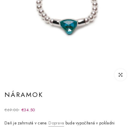
Kliknite pre
NÁRAMOK
€69.00
€34.50
Daň je zahrnutá v cene.
Doprava
bude vypočítaná v pokladni