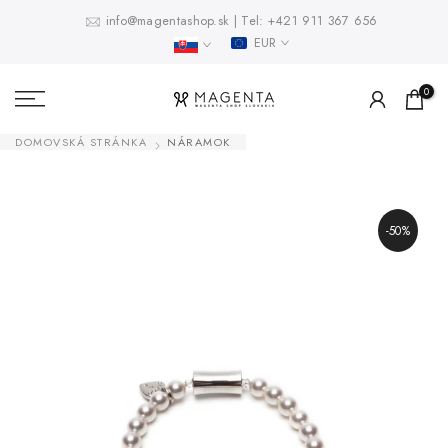
Prejsť
info@magentashop.sk
|
Tel:
+421 911 367 656
EUR
na
obsah
0
DOMOVSKÁ STRÁNKA
NÁRAMOK
-50%