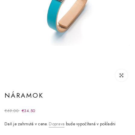
Kliknite pre
NÁRAMOK
€69.00
€34.50
Daň je zahrnutá v cene.
Doprava
bude vypočítaná v pokladni