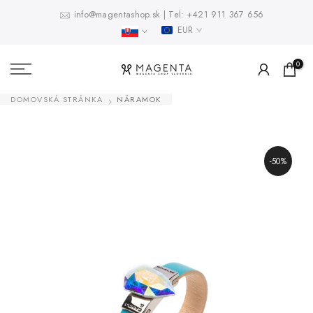
Prejsť
info@magentashop.sk
|
Tel:
+421 911 367 656
EUR
na
obsah
0
DOMOVSKÁ STRÁNKA
NÁRAMOK
-50%