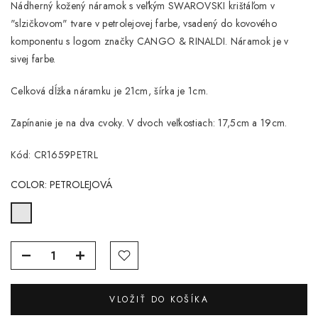
Nádherný kožený náramok s veľkým SWAROVSKI krištáľom v
"slzičkovom" tvare v petrolejovej farbe, vsadený do kovového
komponentu s logom značky CANGO & RINALDI. Náramok je v
sivej farbe.
Celková dĺžka náramku je 21cm, šírka je 1cm.
Zapínanie je na dva cvoky. V dvoch veľkostiach: 17,5cm a 19cm.
Kód:
CR1659PETRL
COLOR:
PETROLEJOVÁ
VLOŽIŤ DO KOŠÍKA