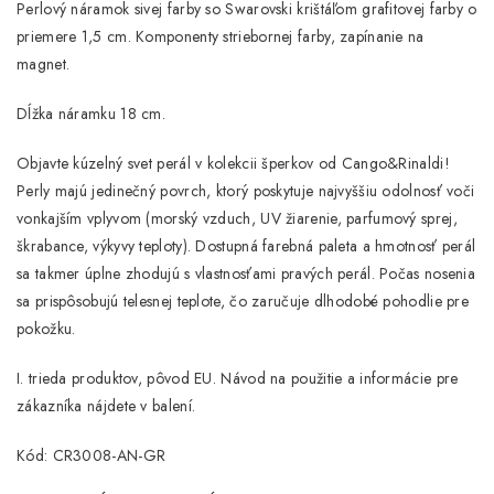
Perlový náramok sivej farby so Swarovski krištáľom grafitovej farby o
priemere 1,5 cm. Komponenty striebornej farby, zapínanie na
magnet.
Dĺžka náramku 18 cm.
Objavte kúzelný svet perál v kolekcii šperkov od Cango&Rinaldi!
Perly majú jedinečný povrch, ktorý poskytuje najvyššiu odolnosť voči
vonkajším vplyvom (morský vzduch, UV žiarenie, parfumový sprej,
škrabance, výkyvy teploty). Dostupná farebná paleta a hmotnosť perál
sa takmer úplne zhodujú s vlastnosťami pravých perál. Počas nosenia
sa prispôsobujú telesnej teplote, čo zaručuje dlhodobé pohodlie pre
pokožku.
I. trieda produktov, pôvod EU. Návod na použitie a informácie pre
zákazníka nájdete v balení.
Kód: CR3008-AN-GR