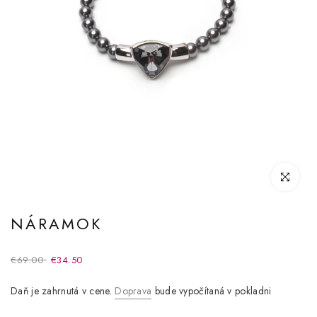
Kliknite pre
NÁRAMOK
€69.00
€34.50
Daň je zahrnutá v cene.
Doprava
bude vypočítaná v pokladni