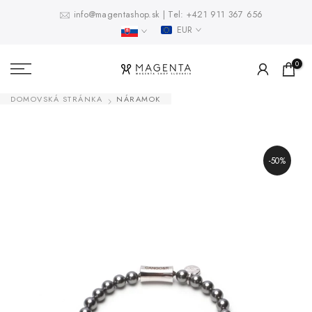
Prejsť
info@magentashop.sk
|
Tel:
+421 911 367 656
EUR
na
obsah
0
DOMOVSKÁ STRÁNKA
NÁRAMOK
-50%