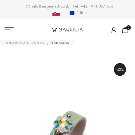
Prejsť
info@magentashop.sk
|
Tel:
+421 911 367 656
EUR
na
obsah
0
DOMOVSKÁ STRÁNKA
NÁRAMOK
-50%