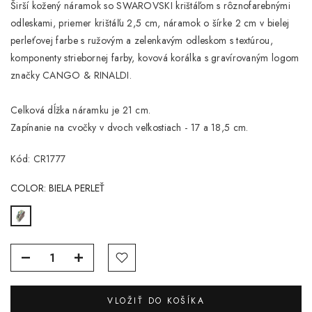
Širší kožený náramok so SWAROVSKI krištáľom s rôznofarebnými
odleskami, priemer krištáľu 2,5 cm, náramok o šírke 2 cm v bielej
perleťovej farbe s ružovým a zelenkavým odleskom s textúrou,
komponenty striebornej farby, kovová korálka s gravírovaným logom
značky CANGO & RINALDI.
Celková dĺžka náramku je 21 cm.
Zapínanie na cvočky v dvoch veľkostiach - 17 a 18,5 cm.
Kód: CR1777
COLOR:
BIELA PERLEŤ
VLOŽIŤ DO KOŠÍKA