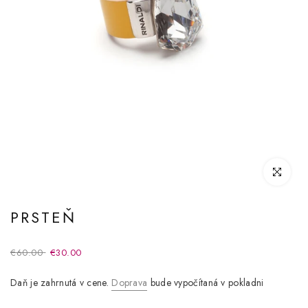
Kliknite pre
PRSTEŇ
€60.00
€30.00
Daň je zahrnutá v cene.
Doprava
bude vypočítaná v pokladni