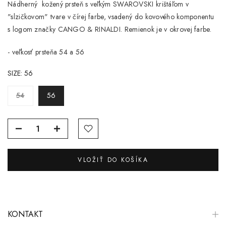
Nádherný kožený prsteň s veľkým SWAROVSKI krištáľom v
"slzičkovom" tvare v čírej farbe, vsadený do kovového komponentu
s logom značky CANGO & RINALDI. Remienok je v okrovej farbe.
- veľkosť prsteňa 54 a 56
SIZE:
56
54
56
VLOŽIŤ DO KOŠÍKA
KONTAKT